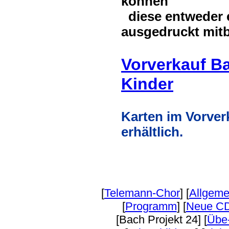
können
diese entweder e
ausgedruckt mit
Vorverkauf B
Kinder
Karten im Vorver
erhältlich.
[
Telemann-Chor
] [
Allgeme
[
Programm
] [
Neue C
[Bach Projekt 24] [
Übe