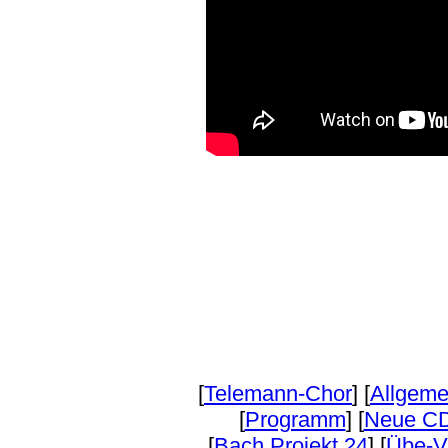
[
Telemann-Chor
] [
Allgeme
[
Programm
] [
Neue C
[
Bach Projekt 24
] [
Übe-V