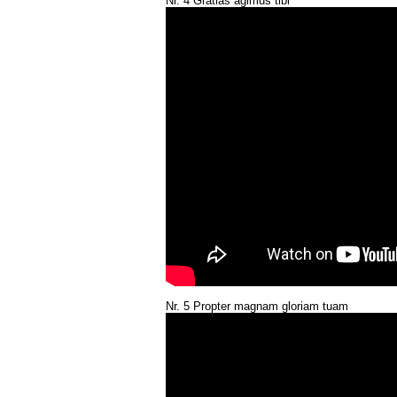
Nr. 4 Gratias agimus tibi
Nr. 5 Propter magnam gloriam tuam